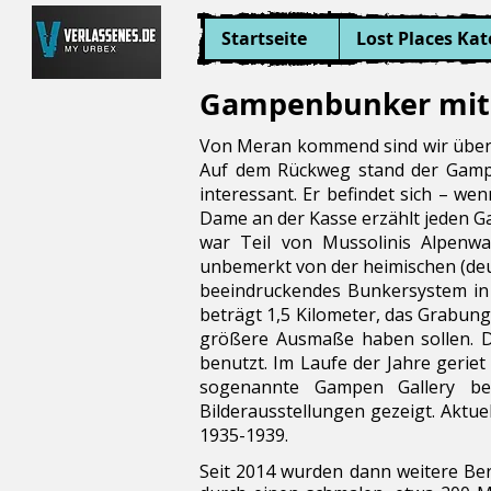
Startseite
Lost Places Kat
Gampenbunker mit 
Von Meran kommend sind wir über
Auf dem Rückweg stand der Gampe
interessant. Er befindet sich – 
Dame an der Kasse erzählt jeden Ga
war Teil von Mussolinis Alpenwal
unbemerkt von der heimischen (deu
beeindruckendes Bunkersystem in 
beträgt 1,5 Kilometer, das Grabung
größere Ausmaße haben sollen. Die
benutzt. Im Laufe der Jahre gerie
sogenannte Gampen Gallery beh
Bilderausstellungen gezeigt. Akt
1935-1939.
Seit 2014 wurden dann weitere Ber