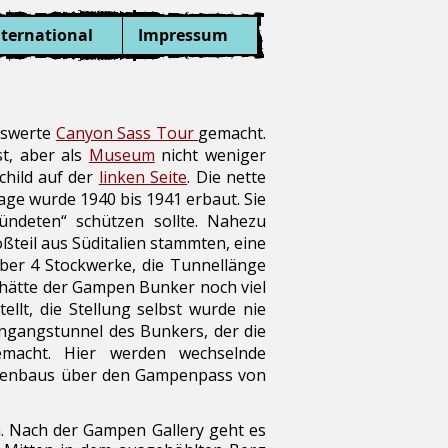
nternational
Impressum
nswerte
Canyon Sass Tour
gemacht.
t, aber als
Museum
nicht weniger
child auf der
linken Seite
. Die nette
age wurde 1940 bis 1941 erbaut. Sie
bündeten“ schützen sollte. Nahezu
teil aus Süditalien stammten, eine
ber 4 Stockwerke, die Tunnellänge
h hätte der Gampen Bunker noch viel
llt, die Stellung selbst wurde nie
ingangstunnel des Bunkers, der die
emacht. Hier werden wechselnde
raßenbaus über den Gampenpass von
n. Nach der Gampen Gallery geht es