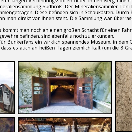
eter langen Verbindungsstollen tiefer in den Berg hinein
Mineraliensammlung Südtirols. Der Mineraliensammler Toni
mmengetragen. Diese befinden sich in Schaukästen. Durch 
nn man direkt vor ihnen steht. Die Sammlung war überrasc
 kommt man noch an einen großen Schacht für einen Fahrs
gewehre befinden, sind ebenfalls noch zu erkunden.
ür Bunkerfans ein wirklich spannendes Museum, in dem Ge
 dass es auch an heißen Tagen ziemlich kalt (um die 8 Gr