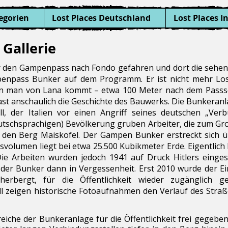
egorien
Lost Places Deutschland
Lost Places I
Gallerie
 den Gampenpass nach Fondo gefahren und dort die sehe
npass Bunker auf dem Programm. Er ist nicht mehr Los
wenn man von Lana kommt – etwa 100 Meter nach dem Passs
st anschaulich die Geschichte des Bauwerks. Die Bunkeranl
l, der Italien vor einen Angriff seines deutschen „Ver
tschsprachigen) Bevölkerung gruben Arbeiter, die zum Groß
den Berg Maiskofel. Der Gampen Bunker erstreckt sich ü
svolumen liegt bei etwa 25.500 Kubikmeter Erde. Eigentlic
 Arbeiten wurden jedoch 1941 auf Druck Hitlers eingeste
t der Bunker dann in Vergessenheit. Erst 2010 wurde der E
erbergt, für die Öffentlichkeit wieder zugänglich g
uell zeigen historische Fotoaufnahmen den Verlauf des St
eiche der Bunkeranlage für die Öffentlichkeit frei gegebe