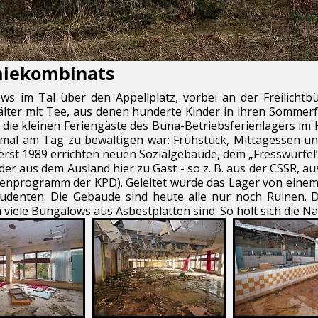
miekombinats
 im Tal über den Appellplatz, vorbei an der Freilichtb
lter mit Tee, aus denen hunderte Kinder in ihren Sommerf
die kleinen Feriengäste des Buna-Betriebsferienlagers im 
eimal am Tag zu bewältigen war: Frühstück, Mittagessen 
m erst 1989 errichten neuen Sozialgebäude, dem „Fresswürfel
der aus dem Ausland hier zu Gast - so z. B. aus der CSSR, a
ienprogramm der KPD). Geleitet wurde das Lager von einem 
udenten. Die Gebäude sind heute alle nur noch Ruinen. D
da viele Bungalows aus Asbestplatten sind. So holt sich die Na