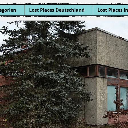
egorien
Lost Places Deutschland
Lost Places I