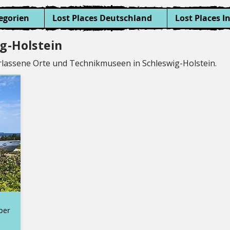
egorien
Lost Places Deutschland
Lost Places I
ig-Holstein
erlassene Orte und Technikmuseen in Schleswig-Holstein.
ber
n