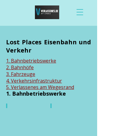
Lost Places Eisenbahn und
Verkehr
1. Bahnbetriebswerke
2. Bahnhöfe
3
. Fahrzeuge
4. Verkehrsinfrastruktur
5. Verlassenes am Wegesrand
1. Bahnbetriebswerke
Reichsbahn-
Stellwerk und
ausbesserungswerk
Bahnbetriebswerk
"Mitropa"
B.