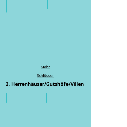
Das große Schloss
Schlossruine
des
Ritterguts
Mehr
Schlösser
2. Herrenhäuser/Gutshöfe/Villen
Fabrikantenvilla
Herrenhaus
des
Ritterguts
S.