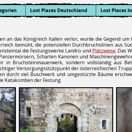
egorien
Lost Places Deutschland
Lost Places I
en an das Königreich Italien verlor, wurde die Gegend u
rreich bemüht, die potenziellen Durchbruchslinien aus Süd
ensteintal die Festungswerke Landro und
Plätzwiese
. Das W
 Panzermörsern, Scharten Kanonen und Maschinengewehren
hr in Bruchsteinmauerwerk, sondern vollständig aus Be
wichtiger Versorgungsstützpunkt der österreichischen Trupp
en durch viel Buschwerk und umgestürzte Bäume erschwe
ie Katakomben der Festung.