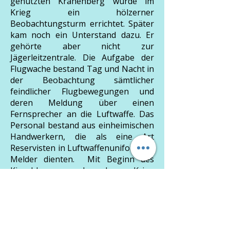
genutzten Krähenberg wurde im
Krieg ein hölzerner
Beobachtungsturm errichtet. Später
kam noch ein Unterstand dazu. Er
gehörte aber nicht zur
Jägerleitzentrale. Die Aufgabe der
Flugwache bestand Tag und Nacht in
der Beobachtung sämtlicher
feindlicher Flugbewegungen und
deren Meldung über einen
Fernsprecher an die Luftwaffe. Das
Personal bestand aus einheimischen
Handwerkern, die als eine Art
Reservisten in Luftwaffenuniform als
Melder dienten. Mit Beginn des
Kiesabbaus nach dem Krieg
verschwand der Turm. Ein ähnlicher
Turm mit gleicher Funktion stand auf
dem Lindberg bei Niebel. Die
Fundamente sind dort noch
vorhanden: