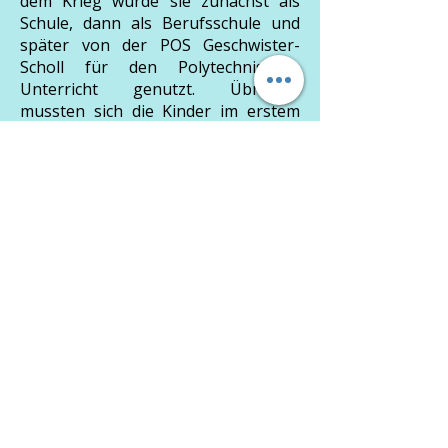
dem Krieg wurde sie zunächst als
Schule, dann als Berufsschule und
später von der POS Geschwister-
Scholl für den Polytechnischen
Unterricht genutzt. Übrigens
mussten sich die Kinder im erstem
Nachkriegswinter die Kohlen für
Heizung der Klassenräume von zu
Hause mitbringen.