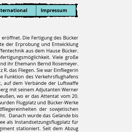
nternational
Impressum
l eröffnet. Die Fertigung des Bücker
nte der Erprobung und Entwicklung
affentechnik aus dem Hause Bücker.
ertigungsmöglichkeit. Viele große
rn und ihr Ehemann Bernd Rosemeyer.
R. das Fliegen. Sie war Einfliegerin
e Funktion des Verkehrsflughafens
rt, auf dem Verbände der Luftwaffe
enberg mit seinem Adjutanten Werner
eußen, wo er das Attentat vom 20.
5 wurden Flugplatz und Bücker-Werke
iegereinheiten der sowjetischen
acht. Danach wurde das Gelände bis
e als Instandsetzungsflugplatz für
iment stationiert. Seit dem Abzug