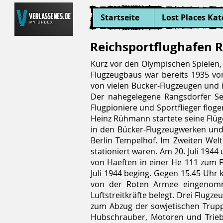
Startseite
Lost Places Kat
Reichsportflughafen R
Kurz vor den Olympischen Spielen, a
Flugzeugbaus war bereits 1935 vo
von vielen Bücker-Flugzeugen und 
Der nahegelegene Rangsdorfer See
Flugpioniere und Sportflieger flog
Heinz Rühmann startete seine Flüge 
in den Bücker-Flugzeugwerken und
Berlin Tempelhof. Im Zweiten Welt
stationiert waren. Am 20. Juli 194
von Haeften in einer He 111 zum 
Juli 1944 beging. Gegen 15.45 Uhr 
von der Roten Armee eingenomme
Luftstreitkräfte belegt. Drei Flu
zum Abzug der sowjetischen Truppe
Hubschrauber, Motoren und Triebw