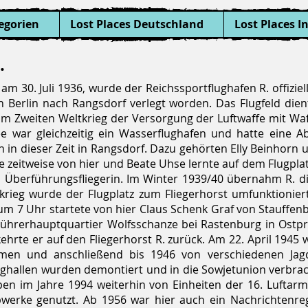
egorien
Lost Places Deutschland
Lost Places I
.
m 30. Juli 1936, wurde der Reichssportflughafen R. offiziel
n Berlin nach Rangsdorf verlegt worden. Das Flugfeld die
im Zweiten Weltkrieg der Versorgung der Luftwaffe mit W
 war gleichzeitig ein Wasserflughafen und hatte eine Abf
en in dieser Zeit in Rangsdorf. Dazu gehörten Elly Beinho
zeitweise von hier und Beate Uhse lernte auf dem Flugplatz 
 Überführungsfliegerin. Im Winter 1939/40 übernahm R. di
krieg wurde der Flugplatz zum Fliegerhorst umfunktionie
4 um 7 Uhr startete von hier Claus Schenk Graf von Stauff
Führerhauptquartier Wolfsschanze bei Rastenburg in Ostpr
kehrte er auf den Fliegerhorst R. zurück. Am 22. April 194
n und anschließend bis 1946 von verschiedenen Jagdfl
gzeughallen wurden demontiert und in die Sowjetunion verbr
n im Jahre 1994 weiterhin von Einheiten der 16. Luftarme
erke genutzt. Ab 1956 war hier auch ein Nachrichtenreg