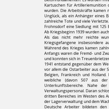
Kartuschen für Artilleriemunition
wurden. Die Arbeitskräfte kamen 
Unglück, als ein Anhänger eines 
zahlreiche Tote und viele Verletzt
Frohnsdorf eine Siedlung mit 125 
Ab Kriegsbeginn 1939 wurden auch 
Als das nicht mehr reichte wur
Kriegsgefangene insbesondere a
Während des Krieges kamen zahlrei
Anfangs waren die Fremd- und Zwan
und konnten sich in Treuenbrietze
1941 entstand gegenüber dem Werk
vor allem die Ostarbeiter aus der
Belgien, Frankreich und Holland
weibliche (davon 507 aus der 
Unterkunftsbereiche. Nahe de
Verwaltungspersonal. Daran schlos
dritten Bereiches im Westen des A
der Lagerverwaltung und dem Wachp
Deutsche Arbeiter bildeten de