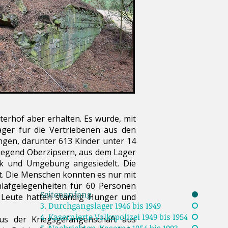
rhof aber erhalten. Es wurde, mit
ger für die Vertriebenen aus den
ingen, darunter 613 Kinder unter 14
wiegend Oberzipsern, aus dem Lager
ck und Umgebung angesiedelt. Die
t. Die Menschen konnten es nur mit
hlafgelegenheiten für
60 Personen
Seitenanfang
e Leute hatten ständig Hunger und
3. Durchgangslager 1946 bis 1949
4. Kasernierte Volkspolizei 1949 bis 1954
us der Kriegsgefangenschaft aus