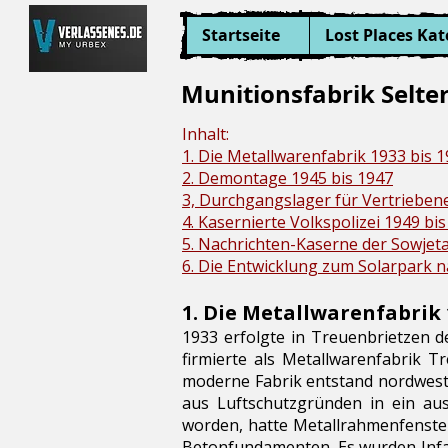
Startseite
Lost Places Kat
Munitionsfabrik Selter
Inhalt:
1. Die Metallwarenfabrik 1933 bis 
2. Demontage 1945 bis 1947
3, Durchgangslager für Vertrieben
4. Kasernierte Volkspolizei 1949 bi
5. Nachrichten-Kaserne der Sowjet
6. Die Entwicklung zum Solarpark 
1. Die Metallwarenfabrik 
1933 erfolgte in Treuenbrietzen d
firmierte als Metallwarenfabrik
moderne Fabrik entstand nordwestl
aus Luftschutzgründen in ein aus
worden, hatte Metallrahmenfenster
Betonfundamenten. Es wurden Infan