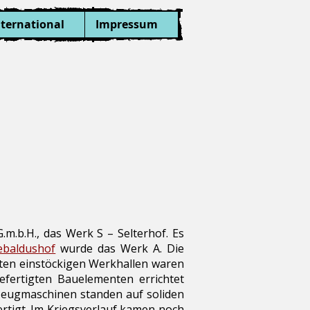
nternational
Impressum
m.b.H., das Werk S – Selterhof. Es
ebaldushof
wurde das Werk A. Die
kten einstöckigen Werkhallen waren
efertigten Bauelementen errichtet
kzeugmaschinen standen auf soliden
rtigt. Im Kriegsverlauf kamen noch