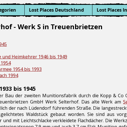
egorien
Lost Places Deutschland
Lost Places I
hof - Werk S in Treuenbrietzen
1945
e und Heimkehrer 1946 bis 1949
s 1954
armee 1954 bis 1993
nach 1994
1933 bis 1945
er Bau der zweiten Munitionsfabrik durch die Kopp & Co G.
 Treuenbrietzen GmbH Werk Selterhof. Das alte Werk am
S
ich der nach Lüdendorf führenden Straße. Die langestrec
gelichtetes Waldstück gebaut worden. Sie sind aus vorg
 und mit Leichtschlacke verkleidete Flachdächer. Die Wer
teriepatronen 7,9 mm und auch 3,7 cm Flak-Munition gefe