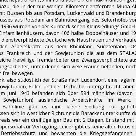
 dazu, die in der nur wenige Kilometer entfernten Muna A
mit Bussen bis aus Potsdam, Luckenwald und Brandenburg.
Busses aus Potsdam am Bahnübergang des Selterhofes vo
e. 1936 wurden von der Kurmärkischen Kleinsiedlungs GmbH Be
Einfamilienhäusern, davon 106 halbe Doppelhäuser und 19
dienstverpflichtete Deutsche wie Hausfrauen und Verkäufe
den Arbeitskräfte aus dem Rheinland, Sudetenland, Ös
us Frankreich und der Sowjetunion die aus dem STALA
che freiwillige Fremdarbeiter und Zwangsverpflichtete aus
gsarbeiter, unter denen sich viele Frauen befanden, noch
n frei bewegen.
, also südöstlich der Straße nach Lüdendorf, eine lagerm
 Sowjetunion, Polen und der Tschechei untergebracht, abe
. Im Juni 1943 befanden sich über 594 männliche (davon
Sowjetunion) ausländische Arbeitskräfte im Werk. 
r Bahnlinie gab es eine kleine Siedlung für gehob
sen sich in westlicher Richtung die Barackenunterkünfte 
reals war ein dreiflügeliger Bau mit 2 Etagen. Er stand m
ersonal zur Verfügung. Leider gibt es keine alten Fotos d
n Betriebsschutz und bewachten die Kriegsgefangenen