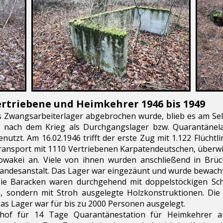
ertriebene und Heimkehrer 1946 bis 1949
Zwangsarbeiterlager abgebrochen wurde, blieb es am Selte
 nach dem Krieg als Durchgangslager bzw. Quarantänela
tzt. Am 16.02.1946 trifft der erste Zug mit 1.122 Flüchtl
 Transport mit 1110 Vertriebenen Karpatendeutschen, über
lowakei an. Viele von ihnen wurden anschließend in Brü
Landesanstalt. Das Lager war eingezäunt und wurde bewach
Die Baracken waren durchgehend mit doppelstöckigen Sc
n, sondern mit Stroh ausgelegte Holzkonstruktionen. Di
as Lager war für bis zu 2000 Personen ausgelegt.
hof für 14 Tage Quarantänestation für Heimkehrer a