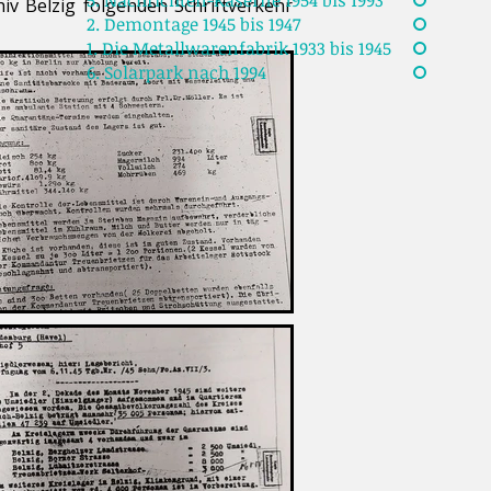
5. Nachrichten-Kaserne 1954 bis 1993
iv Belzig folgenden Schriftverkehr
2. Demontage 1945 bis 1947
1. Die Metallwarenfabrik 1933 bis 1945
6. Solarpark nach 1994