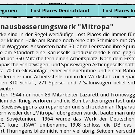
egorien
Lost Places Deutschland
Lost Places I
hnausbesserungswerk "Mitropa"
 sind in der Regel weitläufige Lost Places die immer für
einer kleinen Halle am Rande noch eine alte Schmiede mit O
die Waggons. Ansonsten habe 30 Jahre Leerstand ihre Spure
de am Standort eine Karussells produzierende Firma gegr
 bot 350 Mitarbeitern einen Arbeitsplatz. Nach dem Erste
päische Schlafwagen- und Speisewagen Aktiengesellschaft“,
ca. 700 m Gleisanlage, einer Schiebebühne und einem Bah
nden hier eine Arbeitsstelle, um in der Werkstatt zur Rep
nen 310 Schlaf-, 271 Speise- und 7 Salonwägen belief si
weiter.
rten 1944 nur noch 83 Mitarbeiter Lazarett und Frontwag
hdem der Krieg verloren und die Bombardierungen fast un
 Speisewaggons zu reparieren und sich zudem an Reparati
tern wieder der „Mitropa“ übergeben wurde, baute man un
die Sowjetunion. 1964 wurde das Werk der Deutschen
G.“, kurz „RAW“ umbenannt. 1998 schloss die DB das 
t Thüringens blieb nicht mehr viel übrig. Seitdem versucht