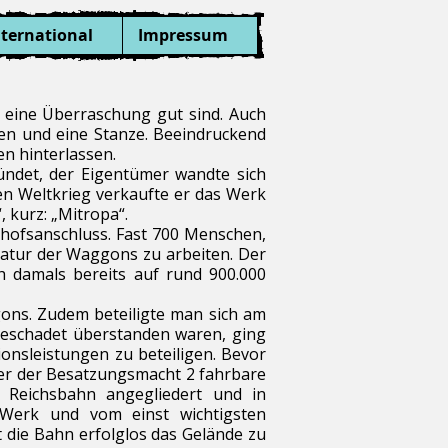
nternational
Impressum
 eine Überraschung gut sind. Auch
fen und eine Stanze. Beeindruckend
n hinterlassen.
ündet, der Eigentümer wandte sich
n Weltkrieg verkaufte er das Werk
 kurz: „Mitropa“.
nhofsanschluss. Fast 700 Menschen,
aratur der Waggons zu arbeiten. Der
ch damals bereits auf rund 900.000
gons. Zudem beteiligte man sich am
beschadet überstanden waren, ging
onsleistungen zu beteiligen. Bevor
ter der Besatzungsmacht 2 fahrbare
 Reichsbahn angegliedert und in
Werk und vom einst wichtigsten
 die Bahn erfolglos das Gelände zu