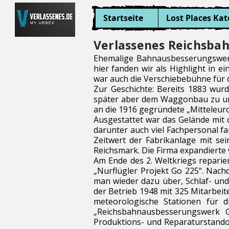
Startseite
Lost Places Kat
Verlassenes Reichsba
Ehemalige Bahnausbesserungswerke
hier fanden wir als Highlight in 
war auch die Verschiebebühne für 
Zur Geschichte: Bereits 1883 wur
später aber dem Waggonbau zu und
an die 1916 gegründete „Mitteleuro
Ausgestattet war das Gelände mit 
darunter auch viel Fachpersonal fa
Zeitwert der Fabrikanlage mit sei
Reichsmark. Die Firma expandierte 
Am Ende des 2. Weltkriegs reparie
„Nurflügler Projekt Go 225“. Nac
man wieder dazu über, Schlaf- und
der Betrieb 1948 mit 325 Mitarbei
meteorologische Stationen für 
„Reichsbahnausbesserungswerk 
Produktions- und Reparaturstandor