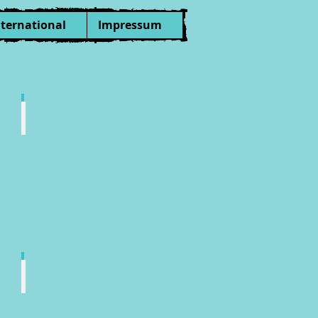
nternational
Impressum
Wasserwerk
Elektrizitätswerk
der
Munitionsfabrik