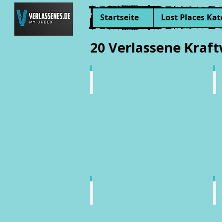
Startseite
Lost Places Kat
20 Verlassene Kraf
Funkamt Nauen
Br
K
Kohle-Kraftwerk
W
der
d
Wenzelslaus-
Br
Grube