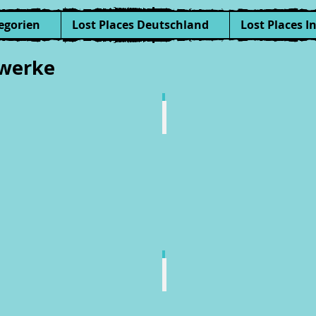
egorien
Lost Places Deutschland
Lost Places I
twerke
ikettfabrik
Centrale Elettrica
nappenrode
in
Italien
asseraufbereitung
Umspannwerk
es
aunkohlekraftwerks