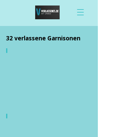
32 verlassene Garnisonen
GSSD-Garnison
Neuthymen
Lenin-Villa