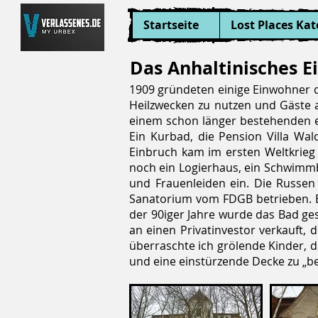
Startseite
Lost Places Kat
Das Anhaltinisches E
1909 gründeten einige Einwohner d
Heilzwecken zu nutzen und Gäste a
einem schon länger bestehenden e
Ein Kurbad, die Pension Villa Wa
Einbruch kam im ersten Weltkrieg
noch ein Logierhaus, ein Schwimmb
und Frauenleiden ein. Die Russen
Sanatorium vom FDGB betrieben. Es
der 90iger Jahre wurde das Bad ge
an einen Privatinvestor verkauft, 
überraschte ich grölende Kinder, 
und eine einstürzende Decke zu „be