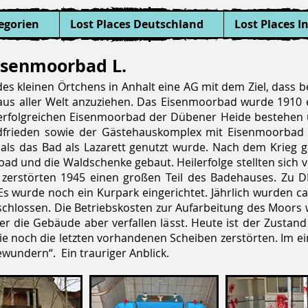
egorien
Lost Places Deutschland
Lost Places I
isenmoorbad L.
es kleinen Örtchens in Anhalt eine AG mit dem Ziel, dass b
us aller Welt anzuziehen. Das Eisenmoorbad wurde 1910 er
rfolgreichen Eisenmoorbad der Dübener Heide bestehen 
ldfrieden sowie der Gästehauskomplex mit Eisenmoorbad
 als das Bad als Lazarett genutzt wurde. Nach dem Krieg 
ad und die Waldschenke gebaut. Heilerfolge stellten sich v
 zerstörten 1945 einen großen Teil des Badehauses. Zu D
 wurde noch ein Kurpark eingerichtet. Jährlich wurden ca
schlossen. Die Betriebskosten zur Aufarbeitung des Moors
der die Gebäude aber verfallen lässt. Heute ist der Zusta
die noch die letzten vorhandenen Scheiben zerstörten. Im e
wundern“. Ein trauriger Anblick.