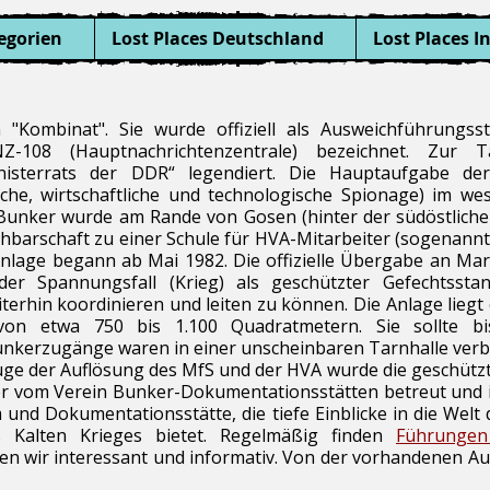
egorien
Lost Places Deutschland
Lost Places I
Kombinat". Sie wurde offiziell als Ausweichführungsst
-108 (Hauptnachrichtenzentrale) bezeichnet. Zur
inisterrats der DDR“ legendiert. Die Hauptaufgabe d
rische, wirtschaftliche und technologische Spionage) im we
Bunker wurde am Rande von Gosen (hinter der südöstlichen
achbarschaft zu einer Schule für HVA-Mitarbeiter (sogenannt
nlage begann ab Mai 1982. Die offizielle Übergabe an Mar
der Spannungsfall (Krieg) als geschützter Gefechtsst
terhin koordinieren und leiten zu können. Die Anlage liegt 
von etwa 750 bis 1.100 Quadratmetern. Sie sollte 
Bunkerzugänge waren in einer unscheinbaren Tarnhalle verb
uge der Auflösung des MfS und der HVA wurde die geschütz
r vom Verein Bunker-Dokumentationsstätten betreut und ist 
 und Dokumentationsstätte, die tiefe Einblicke in die Wel
es Kalten Krieges bietet. Regelmäßig finden
Führungen
den wir interessant und informativ. Von der vorhandenen A