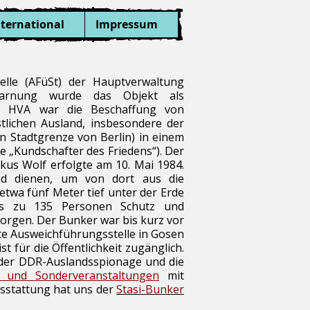
nternational
Impressum
elle (AFüSt) der Hauptverwaltung
 Tarnung wurde das Objekt als
er HVA war die Beschaffung von
stlichen Ausland, insbesondere der
 Stadtgrenze von Berlin) in einem
e „Kundschafter des Friedens“). Der
kus Wolf erfolgte am 10. Mai 1984.
and dienen, um von dort aus die
etwa fünf Meter tief unter der Erde
bis zu 135 Personen Schutz und
orgen. Der Bunker war bis kurz vor
te Ausweichführungsstelle in Gosen
für die Öffentlichkeit zugänglich.
t der DDR-Auslandsspionage und die
 und Sonderveranstaltungen
mit
usstattung hat uns der
Stasi-Bunker