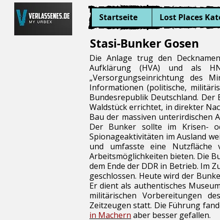
Startseite
Lost Places Kat
Stasi-Bunker Gosen
Die Anlage trug den Decknamen "
Aufklärung (HVA) und als HNZ
„Versorgungseinrichtung des M
Informationen (politische, militä
Bundesrepublik Deutschland. Der 
Waldstück errichtet, in direkter N
Bau der massiven unterirdischen A
Der Bunker sollte im Krisen- o
Spionageaktivitäten im Ausland wei
und umfasste eine Nutzfläche 
Arbeitsmöglichkeiten bieten. Die 
dem Ende der DDR in Betrieb. Im Z
geschlossen. Heute wird der Bunke
Er dient als authentisches Museum
militärischen Vorbereitungen d
Zeitzeugen statt. Die Führung fan
in Machern
aber besser gefallen.