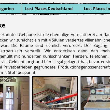
egorien
Lost Places Deutschland
Lost Places I
ke
ekanntes Gebäude ist die ehemalige Autosattlerei am Rand
ken wir zunächst ein mit 4 Säulen verziertes villenähnlic
war. Die Räume sind ziemlich verdreckt. Der Zugang 
ktroartikeln verstellt. Wir entdeckten dann den meh
llgemüllt mit hunderten Kühlschränken, Herden, Telefone
 viel Geld entsorgt und hier illegal gelagert hat, bevor er
wei Privatbetrieben gegründete, Produktionsgenossenschaf
mit Stoff bespannt.