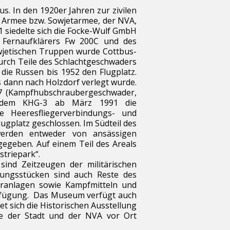
s. In den 1920er Jahren zur zivilen
n Armee bzw. Sowjetarmee, der NVA,
siedelte sich die
Focke-Wulf GmbH
s
Fernaufklärers
Fw 200C
und des
wjetischen Truppen wurde Cottbus-
urch Teile des
Schlachtgeschwaders
die Russen bis 1952 den Flugplatz.
as dann nach Holzdorf verlegt wurde.
7
(Kampfhubschraubergeschwader,
em KHG-3 ab März 1991 die
 Heeresfliegerverbindungs- und
Flugplatz geschlossen. Im Südteil des
 werden entweder von ansässigen
gegeben. Auf einem Teil des Areals
striepark“.
sind Zeitzeugen der militärischen
llungsstücken sind auch Reste des
ranlagen sowie Kampfmitteln und
erfügung. Das Museum verfügt auch
t sich die Historischen Ausstellung
hte der Stadt und der NVA vor Ort