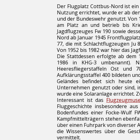
Der Flugplatz Cottbus-Nord ist ein
Nutzung errichtet, wurde er ab de
und der Bundeswehr genutzt. Von 1
am Platz an und betrieb bis Kr
Jagdflugzeuges
Fw 190
sowie dess
Nord ab Januar 1945 Frontflugplatz
77
, die mit
Schlachtflugzeugen
Ju 8
Von 1952 bis 1982 war hier das Jagf
Die Stattdessen erfolgte ab dem 
1986 in KHG-3 umbenannt). 
Heeresfliegerstaffeln
Ost und 7
Aufklärungsstaffel 400 bildeten und 
Geländes befindet sich heute 
Unternehmen genutzt oder sind, in
wurde eine
Solaranlage
errichtet. 
Interessant ist das
Flugzeugmus
Fluggeschichte insbesondere aus 
Bodenfundes einer Focke-Wulf F
Kampfmittelträgern stehen ebenfa
über einen Fuhrpark von diverser A
die Wissenswertes über die Gesch
vermittelt
.