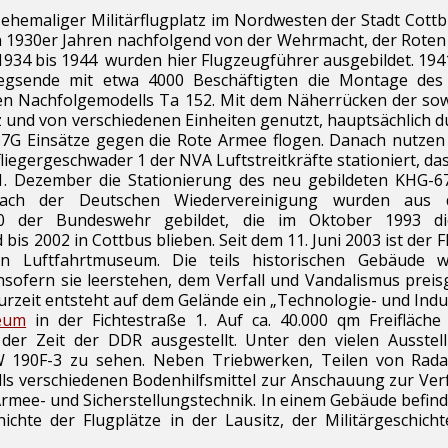
 ehemaliger Militärflugplatz im Nordwesten der Stadt Cottbu
n 1930er Jahren nachfolgend von der Wehrmacht, der Rote
934 bis 1944 wurden hier Flugzeugführer ausgebildet. 1941 
iegsende mit etwa 4000 Beschäftigten die Montage de
en Nachfolgemodells
Ta 152
. Mit dem Näherrücken der so
 und von verschiedenen Einheiten genutzt, hauptsächlich d
7G Einsätze gegen die
Rote Armee
flogen. Danach nutzen 
liegergeschwader 1 der NVA Luftstreitkräfte stationiert, d
1. Dezember die Stationierung des neu gebildeten
KHG-6
Nach der
Deutschen Wiedervereinigung
wurden aus d
0 der
Bundeswehr
gebildet, die im Oktober 1993 die
bis 2002 in Cottbus blieben. Seit dem 11. Juni 2003 ist der 
ein
Luftfahrtmuseum
. Die teils historischen Gebäude
sofern sie leerstehen, dem Verfall und Vandalismus preis
Zurzeit entsteht auf dem Gelände ein „Technologie- und Indu
eum
in der Fichtestraße 1. Auf ca. 40.000 qm Freifläche 
der Zeit der DDR ausgestellt. Unter den vielen Ausste
W 190F-3 zu sehen. Neben Triebwerken, Teilen von Rada
lls verschiedenen Bodenhilfsmittel zur Anschauung zur V
rmee- und Sicherstellungstechnik. In einem Gebäude befinde
ichte der Flugplätze in der Lausitz, der Militärgeschic