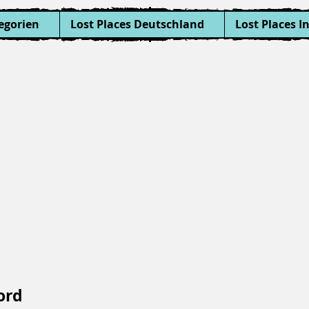
egorien
Lost Places Deutschland
Lost Places I
ord