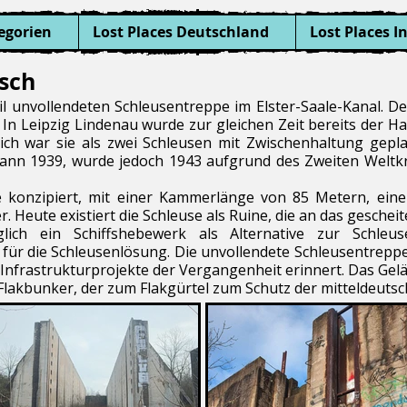
egorien
Lost Places Deutschland
Lost Places I
sch
l unvollendeten Schleusentreppe im Elster-Saale-Kanal. Der
In Leipzig Lindenau wurde zur gleichen Zeit bereits der H
lich war sie als zwei Schleusen mit Zwischenhaltung gep
nn 1939, wurde jedoch 1943 aufgrund des Zweiten Weltkrie
e konzipiert, mit einer Kammerlänge von 85 Metern, ein
Heute existiert die Schleuse als Ruine, die an das gescheit
glich ein Schiffshebewerk als Alternative zur Schle
ür die Schleusenlösung. Die unvollendete Schleusentreppe i
 Infrastrukturprojekte der Vergangenheit erinnert. Das Gelä
Flakbunker, der zum Flakgürtel zum Schutz der mitteldeuts