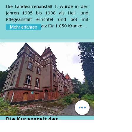
Die Landesirrenanstalt T. wurde in den
Jahren 1905 bis 1908 als Heil- und
Pflegeanstalt errichtet und bot mit
einem Lazarett Platz für 1.050 Kranke ...
Mehr erfahren
Die Kuranstalt des
Gardekorps