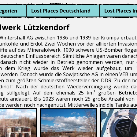
egorien
Lost Places Deutschland
Lost Places I
ölwerk Lützkendorf
intershall AG zwischen 1936 und 1939 bei Krumpa erbaut. 
aunkohle und Erdöl. Zwei Wochen vor der alliierten Invas
iffe auf das Mineralölwerk. 1000 schwere US-Bomber flogen
deutschen Einflussbereich. Sämtliche Anlagen waren danach e
danach nicht wieder in Betrieb genommen werden, nur di
h dem Krieg wurde das Werk wieder aufgebaut, um 1
 werden. Danach wurde die Sowjetische AG in einen VEB um
n zum größten Schmierstoffhersteller der DDR. Zu den b
inol". Nach der deutschen Wiedervereinigung wurde das
ig stillgelegt. Auf dem ehemals 25 km² großen Betriebs
heute andauert. Bis 2023 waren noch 25 große Anzahl von 
de werden noch nachgenutzt. Mittlerweile sind die Tanks a