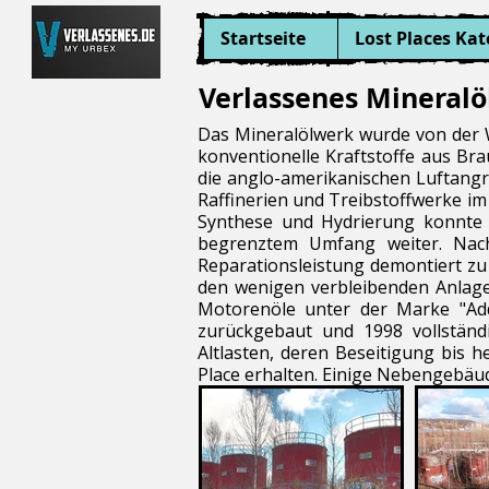
Startseite
Lost Places Kat
Verlassenes Mineral
Das Mineralölwerk wurde von der W
konventionelle Kraftstoffe aus Br
die anglo-amerikanischen Luftangr
Raffinerien und Treibstoffwerke im 
Synthese und Hydrierung konnte 
begrenztem Umfang weiter. Nac
Reparationsleistung demontiert zu
den wenigen verbleibenden Anlage
Motorenöle unter der Marke "Add
zurückgebaut und 1998 vollständ
Altlasten, deren Beseitigung bis 
Place erhalten. Einige Nebengebäu