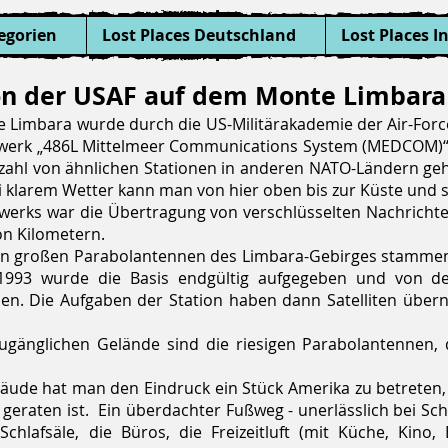
egorien
Lost Places Deutschland
Lost Places I
on der USAF auf dem Monte Limbara 
Limbara wurde durch die US-Militärakademie der Air-Force
zwerk „486L Mittelmeer Communications System (MEDCOM)
lzahl von ähnlichen Stationen in anderen NATO-Ländern geh
 klarem Wetter kann man von hier oben bis zur Küste und 
erks war die Übertragung von verschlüsselten Nachrichten
on Kilometern.
 den großen Parabolantennen des Limbara-Gebirges stammen
 1993 wurde die Basis endgültig aufgegeben und von de
en. Die Aufgaben der Station haben dann Satelliten üb
änglichen Gelände sind die riesigen Parabolantennen, d
äude hat man den Eindruck ein Stück Amerika zu betreten,
 geraten ist. Ein überdachter Fußweg - unerlässlich bei Sc
hlafsäle, die Büros, die Freizeitluft (mit Küche, Kino,