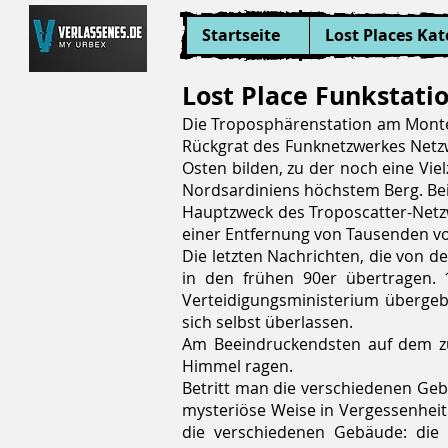
Startseite
Lost Places Kat
Lost Place Funkstati
Die Troposphärenstation am Monte 
Rückgrat des Funknetzwerkes Net
Osten bilden, zu der noch eine Vie
Nordsardiniens höchstem Berg. Bei
Hauptzweck des Troposcatter-Netzw
einer Entfernung von Tausenden v
Die letzten Nachrichten, die von
in den frühen 90er übertragen.
Verteidigungsministerium übergeb
sich selbst überlassen.
Am Beeindruckendsten auf dem zug
Himmel ragen.
Betritt man die verschiedenen Geb
mysteriöse Weise in Vergessenheit
die verschiedenen Gebäude: die Sc