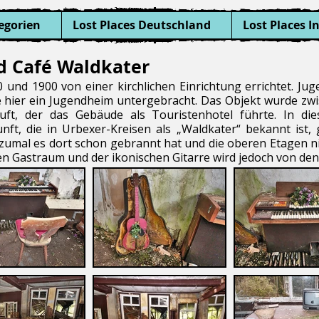
egorien
Lost Places Deutschland
Lost Places I
d Café Waldkater
nd 1900 von einer kirchlichen Einrichtung errichtet. Ju
 hier ein Jugendheim untergebracht. Das Objekt wurde zwi
uft, der das Gebäude als Touristenhotel führte. In d
t, die in Urbexer-Kreisen als „Waldkater“ bekannt ist, g
en, zumal es dort schon gebrannt hat und die oberen Etagen
 Gastraum und der ikonischen Gitarre wird jedoch von den 