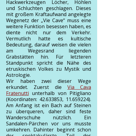
Hackwerkzeugen Löcher, Höhlen
und Schluchten geschlagen. Dieses
mit großem Kraftaufwand angelegte
Wegenetz der „Vie Cave“ muss eine
weitere Funktion besessen haben, es
diente nicht nur dem Verkehr.
Vermutlich hatte es kultische
Bedeutung, darauf weisen die vielen
am Wegesrand liegenden
Grabstätten hin. Für letzteren
Standpunkt spricht die Nähe des
etruskischen Volkes zu Mystik und
Astrologie.
Wir haben zwei dieser Wege
erkundet. Zuerst die
Via Cava
Fratenutti
unterhalb von Pitigliano
(Koordinaten:
42.633853
,
11.659224)
.
Am Anfang ist ein Bach auf Steinen
zu überqueren, daher sind feste
Wanderschuhe nützlich. Ein
Sandalen-Pärchen vor uns musste
umkehren. Dahinter beginnt schon
der spektakulärste Teil des