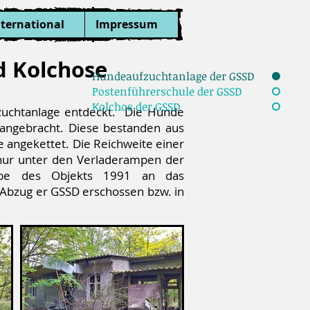
nternational
Impressum
d Kolchose
Hundeaufzuchtanlage der GSSD
Postenführerschule der GSSD
Kolchos der GSSD
zuchtanlage entdeckt. Die Hunde
 angebracht. Diese bestanden aus
e angekettet. Die Reichweite einer
 nur unter den Verladerampen der
abe des Objekts 1991 an das
bzug er GSSD erschossen bzw. in