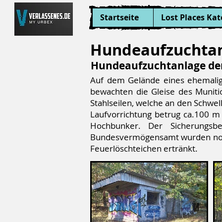
Startseite
Lost Places Kat
Hundeaufzuchtan
Hundeaufzuchtanlage de
Auf dem Gelände eines ehemalig
bewachten die Gleise des Muniti
Stahlseilen, welche an den Schwel
Laufvorrichtung betrug ca.100 m
Hochbunker. Der Sicherungs
Bundesvermögensamt wurden noch
Feuerlöschteichen ertränkt.