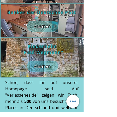
Bunker der Deutschen Post
Ansehen
Kinderheim
"Paul Wegmann"
Ansehen
Schön, dass Ihr auf unserer
Homepage seid. Auf
"Verlassenes.de" zeigen wir Euch
mehr als
500
von uns besuchte
Lost
Places in Deutschland und weltweit.
Wir nehmen Euch mit auf eine