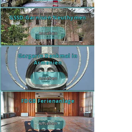
GSSD-Garnison Neuthymen
Ansehen
Gargarin Denkmal in
Armenien
Ansehen
FDGB Ferienanlage
Ansehen